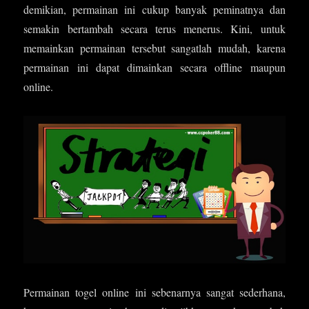
demikian, permainan ini cukup banyak peminatnya dan
semakin bertambah secara terus menerus. Kini, untuk
memainkan permainan tersebut sangatlah mudah, karena
permainan ini dapat dimainkan secara offline maupun
online.
Permainan togel online ini sebenarnya sangat sederhana,