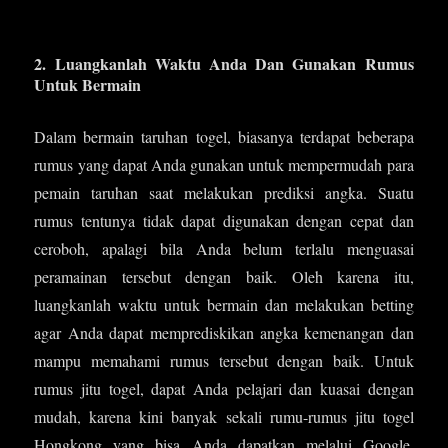
2. Luangkanlah Waktu Anda Dan Gunakan Rumus
Untuk Bermain
Dalam bermain taruhan togel, biasanya terdapat beberapa
rumus yang dapat Anda gunakan untuk mempermudah para
pemain taruhan saat melakukan prediksi angka. Suatu
rumus tentunya tidak dapat digunakan dengan cepat dan
ceroboh, apalagi bila Anda belum terlalu menguasai
peramainan tersebut dengan baik. Oleh karena itu,
luangkanlah waktu untuk bermain dan melakukan betting
agar Anda dapat memprediskikan angka kemenangan dan
mampu memahami rumus tersebut dengan baik. Untuk
rumus jitu togel, dapat Anda pelajari dan kuasai dengan
mudah, karena kini banyak sekali rumu-rumus jitu togel
Hongkong yang bisa Anda dapatkan melalui Google.