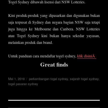
Togel Sydney dibawah lisensi dari NSW Lotteries.
Kini produk-produk yang dipasarkan dan digunakan bukan
saja terpusat di Sydney dan negara bagian NSW saja tetapi
juga hingga ke Melbourne dan Canbera. NSW Lotteries
atau Togel Sydney kini bukan hanya sekedar yayasan,
melainkan produk dan brand.
Untuk panduan cara mendaftar togel sydney,
klik disiniÂ
Great finds
Posted
Mei 1, 2019
Tags
perkembangan togel sydney
,
sejarah togel sydney
,
on
togel pasaran sydney